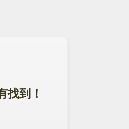
面没有找到！