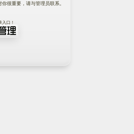
对你很重要，请与管理员联系。
！
录入口！