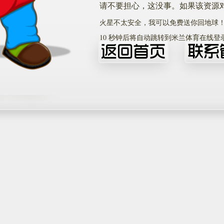
请不要担心，这没事。如果该资源
火星不太安全，我可以免费送你回地球
10
秒钟后将自动跳转到米兰体育在线登