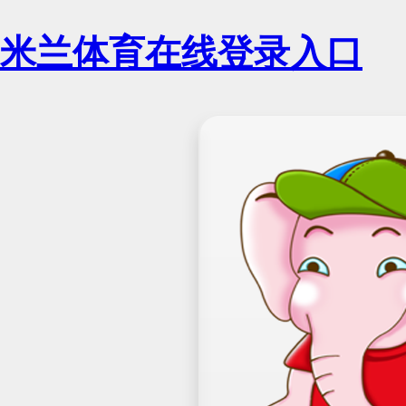
米兰体育在线登录入口