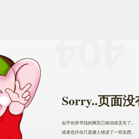
Sorry..页
似乎你所寻找的网页已移动或丢失了。
或者也许你只是键入错误了一些东西。