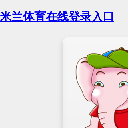
米兰体育在线登录入口