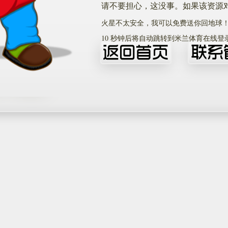
请不要担心，这没事。如果该资源
火星不太安全，我可以免费送你回地球
10
秒钟后将自动跳转到米兰体育在线登