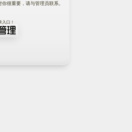
对你很重要，请与管理员联系。
！
录入口！