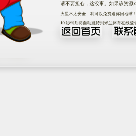
请不要担心，这没事。如果该资源
火星不太安全，我可以免费送你回地球
10
秒钟后将自动跳转到米兰体育在线登