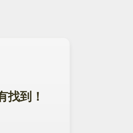
面没有找到！