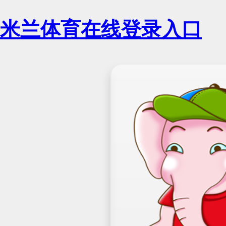
米兰体育在线登录入口