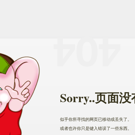
Sorry..页
似乎你所寻找的网页已移动或丢失了。
或者也许你只是键入错误了一些东西。