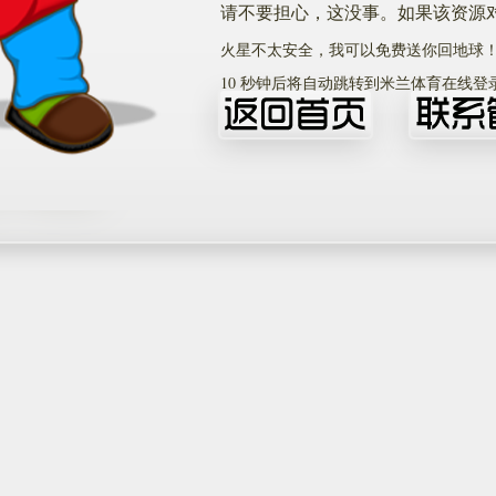
请不要担心，这没事。如果该资源
火星不太安全，我可以免费送你回地球
10
秒钟后将自动跳转到米兰体育在线登