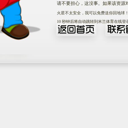
请不要担心，这没事。如果该资源
火星不太安全，我可以免费送你回地球
10
秒钟后将自动跳转到米兰体育在线登