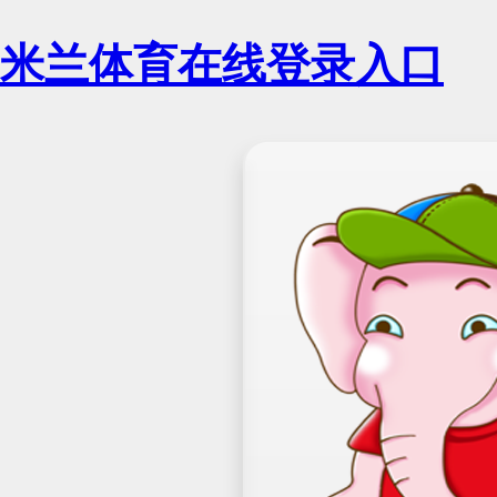
米兰体育在线登录入口