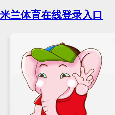
米兰体育在线登录入口