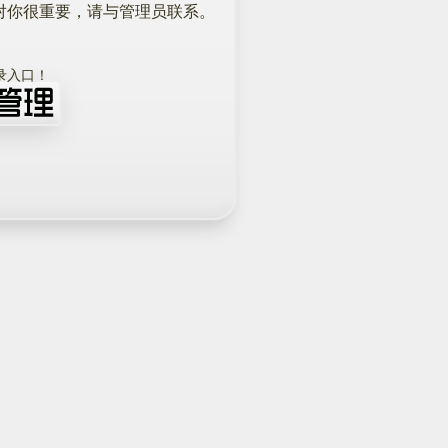
对你很重要，请与管理员联系。
！
录入口！