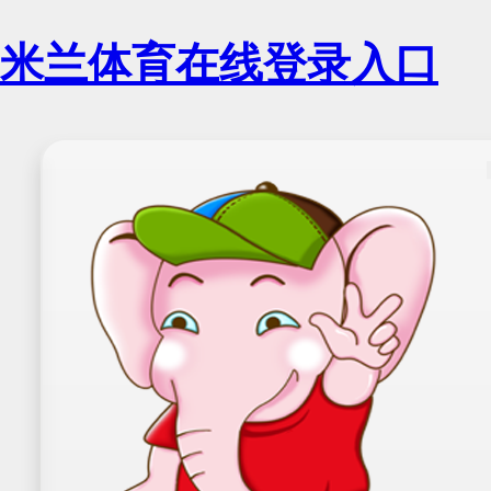
米兰体育在线登录入口