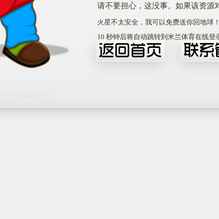
请不要担心，这没事。如果该资源
火星不太安全，我可以免费送你回地球
10
秒钟后将自动跳转到米兰体育在线登