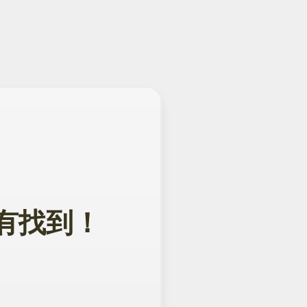
面没有找到！