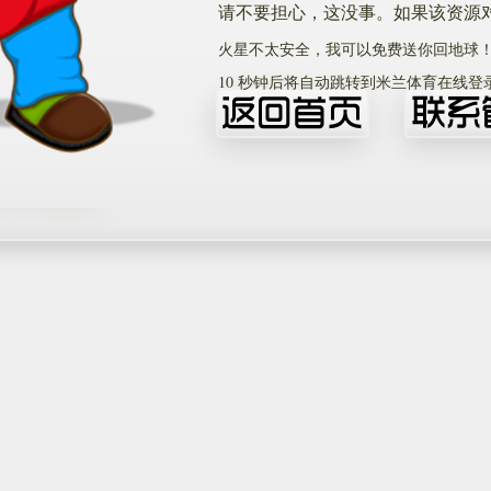
请不要担心，这没事。如果该资源
火星不太安全，我可以免费送你回地球
10
秒钟后将自动跳转到米兰体育在线登