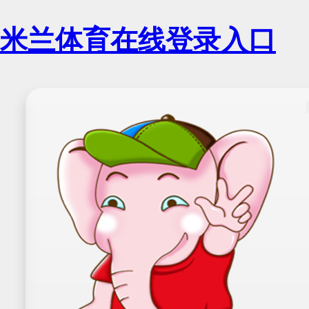
米兰体育在线登录入口