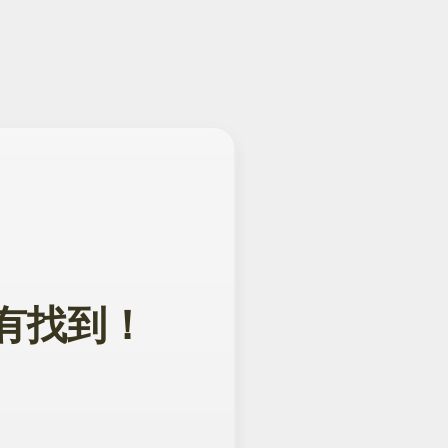
面没有找到！