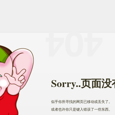
Sorry..页
似乎你所寻找的网页已移动或丢失了。
或者也许你只是键入错误了一些东西。