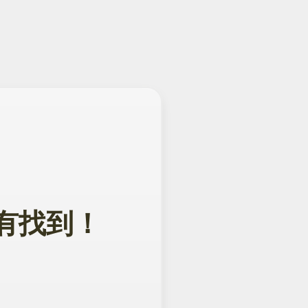
面没有找到！