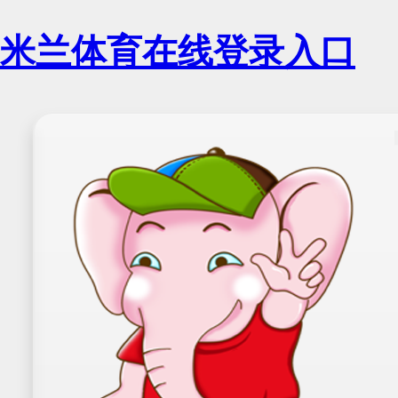
米兰体育在线登录入口