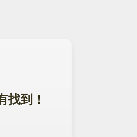
面没有找到！