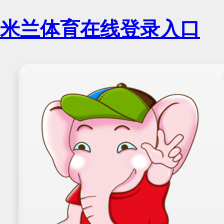
米兰体育在线登录入口