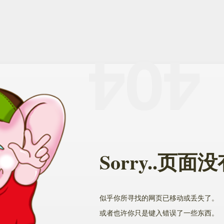
Sorry..页
似乎你所寻找的网页已移动或丢失了。
或者也许你只是键入错误了一些东西。