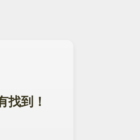
面没有找到！