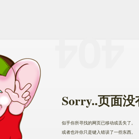
Sorry..页
似乎你所寻找的网页已移动或丢失了。
或者也许你只是键入错误了一些东西。