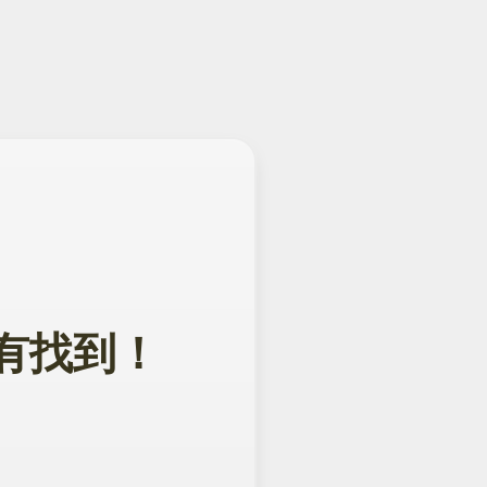
面没有找到！