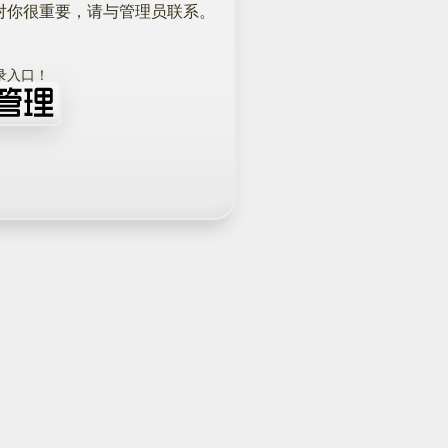
对你很重要，请与管理员联系。
！
录入口！