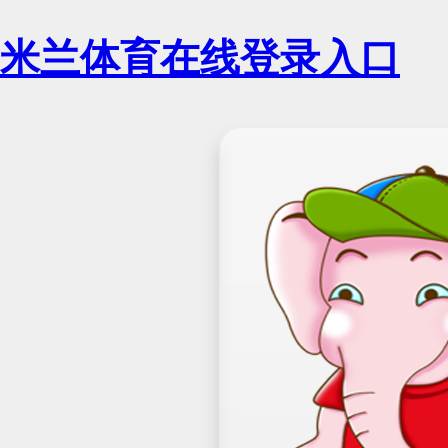
米兰体育在线登录入口