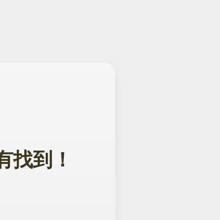
面没有找到！